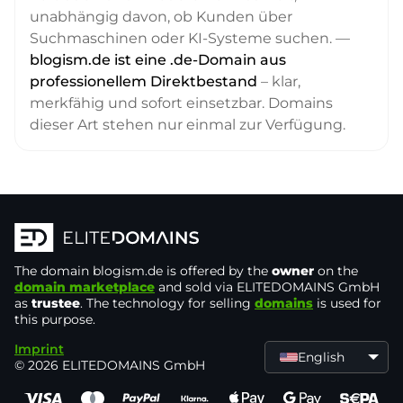
unabhängig davon, ob Kunden über
Suchmaschinen oder KI-Systeme suchen. —
blogism.de ist eine .de-Domain aus
professionellem Direktbestand
– klar,
merkfähig und sofort einsetzbar. Domains
dieser Art stehen nur einmal zur Verfügung.
The domain
blogism.de
is offered by the
owner
on the
domain marketplace
and sold via ELITEDOMAINS GmbH
as
trustee
. The technology for selling
domains
is used for
this purpose.
Imprint
English
© 2026 ELITEDOMAINS GmbH