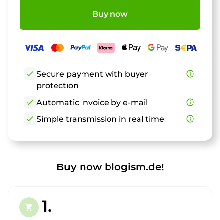
Buy now
check
Secure payment with buyer
info_outline
protection
check
Automatic invoice by e-mail
info_outline
check
Simple transmission in real time
info_outline
Buy now blogism.de!
1.
shopping_cart