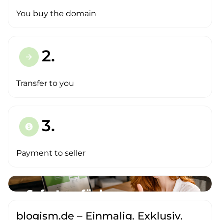
You buy the domain
2.
arrow_forward
Transfer to you
3.
paid
Payment to seller
blogism.de – Einmalig. Exklusiv.