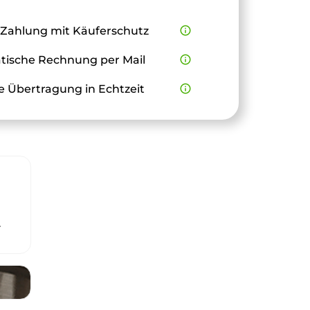
 Zahlung mit Käuferschutz
info_outline
ische Rechnung per Mail
info_outline
e Übertragung in Echtzeit
info_outline
r