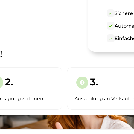
check
Sichere
check
Automat
check
Einfach
!
2.
3.
paid
rtragung zu Ihnen
Auszahlung an Verkäufe