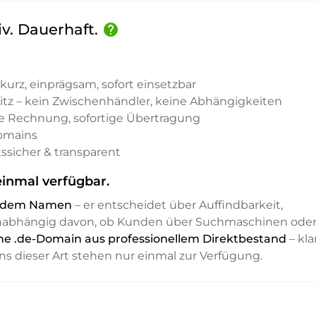
iv. Dauerhaft.
help
kurz, einprägsam, sofort einsetzbar
sitz – kein Zwischenhändler, keine Abhängigkeiten
e Rechnung, sofortige Übertragung
Domains
ssicher & transparent
inmal verfügbar.
it dem Namen
– er entscheidet über Auffindbarkeit,
unabhängig davon, ob Kunden über Suchmaschinen ode
ine .de-Domain aus professionellem Direktbestand
– klar
ns dieser Art stehen nur einmal zur Verfügung.