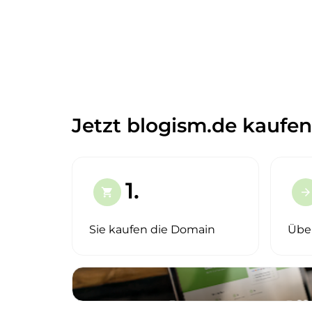
Jetzt blogism.de kaufen
1.
shopping_cart
arrow_forward
Sie kaufen die Domain
Übe